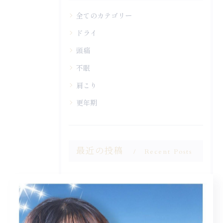
全てのカテゴリー
ドライ
頭痛
不眠
肩こり
更年期
最近の投稿
Recent Posts
2026/06/25
頭が疲れている方ほど