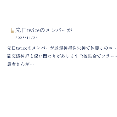
先日twiceのメンバーが
2025/11/26
先日twiceのメンバーが迷走神経性失神で休養との
副交感神経と深い関わりがあります全校集会でフラー
患者さんが…