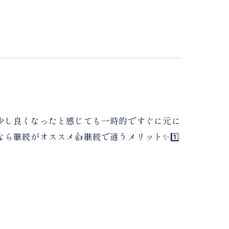
少し良くなったと感じても一時的ですぐに元に
ら継続がオススメ👍継続で通うメリット✨1️⃣