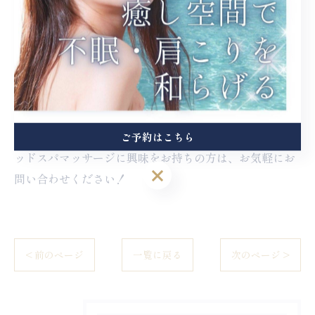
福岡市でヘッドスパなら、「GRANDBLUE／ドライヘ
ッドスパサロン」へ！ 福岡県福岡市の香椎神宮駅より徒
歩5分の女性専用リラクゼーションサロンです。オーダ
ーメイドのアロマで癒されながらドライヘッドスパを楽
しめるお店となっており、不眠やストレス、慢性的な疲
労に悩まれている方にぴったりです。 福岡市エリアでヘ
ご予約はこちら
ッドスパマッサージに興味をお持ちの方は、お気軽にお
ご予約はこちら
問い合わせください！
< 前のページ
一覧に戻る
次のページ >