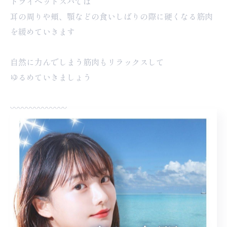
ドライヘッドスパでは
耳の周りや頬、顎などの食いしばりの際に硬くなる筋肉
を緩めていきます
自然に力んでしまう筋肉もリラックスして
ゆるめていきましょう
〰︎〰︎〰︎〰︎〰︎〰︎〰︎
ドライヘッドスパサロン
GRANDBLUE
福岡市東区香椎宮そば
自宅サロン女性限定
営業時間:月〜土曜 10:00〜17:30
自宅前駐車場あり