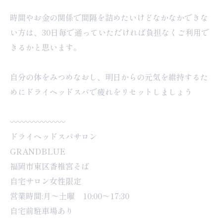
時間やお金の関係で間隔を詰めたいけどなかなかできな
い方は、30日毎で通っていただければ負担なくご利用で
きるかと思います。
自分の体をみつめなおし、明日からの元気を維持するた
めにドライヘッドスパで疲れをリセットしましょう
〰︎〰︎〰︎〰︎〰︎〰︎〰︎
ドライヘッドスパサロン
GRANDBLUE
福岡市東区香椎宮そば
自宅サロン女性限定
営業時間:月〜土曜 10:00〜17:30
自宅前駐車場あり