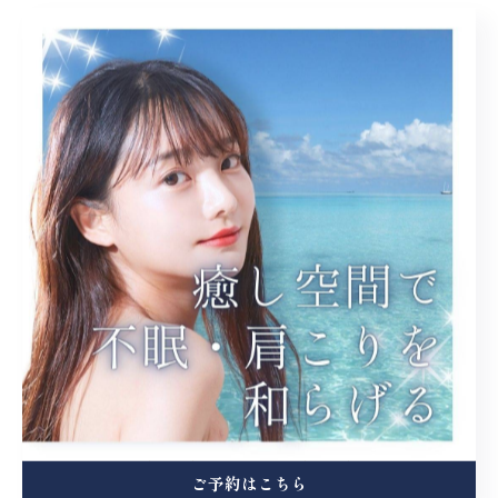
福岡市でヘッドスパなら、「GRANDBLUE／ドライヘ
ッドスパサロン」へ！ 福岡県福岡市の香椎神宮駅より徒
歩5分の女性専用リラクゼーションサロンです。オーダ
ーメイドのアロマで癒されながらドライヘッドスパを楽
しめるお店となっており、不眠やストレス、慢性的な疲
労に悩まれている方にぴったりです。 福岡市エリアでヘ
ッドスパマッサージに興味をお持ちの方は、お気軽にお
問い合わせください！
< 前のページ
一覧に戻る
次のページ >
ご予約はこちら