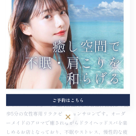
〰︎〰︎〰︎〰︎〰︎〰︎〰︎
ドライヘッドスパサロン
GRANDBLUE
福岡市東区香椎宮そば
自宅サロン女性限定
営業時間:月〜土曜 10:00〜17:30
自宅前駐車場あり
福岡市でヘッドスパなら、「GRANDBLUE／ドライヘ
ご予約はこちら
ッドスパサロン」へ！ 福岡県福岡市の香椎神宮駅より徒
歩5分の女性専用リラクゼーションサロンです。オーダ
ご予約はこちら
ーメイドのアロマで癒されながらドライヘッドスパを楽
しめるお店となっており、不眠やストレス、慢性的な疲