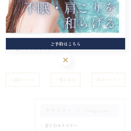
歩5分の女性専用リラクゼーションサロンです。オーダ
ーメイドのアロマで癒されながらドライヘッドスパを楽
しめるお店となっており、不眠やストレス、慢性的な疲
労に悩まれている方にぴったりです。 福岡市エリアでヘ
ッドスパマッサージに興味をお持ちの方は、お気軽にお
ご予約はこちら
問い合わせください！
ご予約はこちら
< 前のページ
一覧に戻る
次のページ >
カテゴリー
Categories
全てのカテゴリー