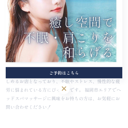
🕙 営業時間 10:00〜18:00
📅 完全予約制
📩 ご予約・お問い合わせはプロフィールのLINEから
福岡市でヘッドスパなら、「GRANDBLUE／ドライヘ
ッドスパサロン」へ！ 福岡県福岡市の香椎神宮駅より徒
歩5分の女性専用リラクゼーションサロンです。オーダ
ーメイドのアロマで癒されながらドライヘッドスパを楽
ご予約はこちら
しめるお店となっており、不眠やストレス、慢性的な疲
ご予約はこちら
労に悩まれている方にぴったりです。 福岡市エリアでヘ
ッドスパマッサージに興味をお持ちの方は、お気軽にお
問い合わせください！